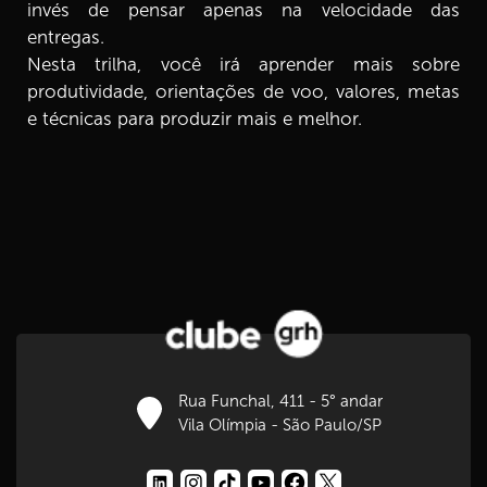
invés de pensar apenas na velocidade das
entregas.
8.
Elementos da meta E3 2ª parte
Nesta trilha, você irá aprender mais sobre
7 min
produtividade, orientações de voo, valores, metas
e técnicas para produzir mais e melhor.
9.
Vida produtiva ou improdutiva
7 min
10.
Nossos sabotadores
8 min
11.
Ladrões do tempo
4 min
12.
Você se orienta pela DOR ou pelo PRAZER
3 min
Rua Funchal, 411 - 5° andar
Vila Olímpia - São Paulo/SP
13.
Os 3 ‘P’ da produtividade
4 min