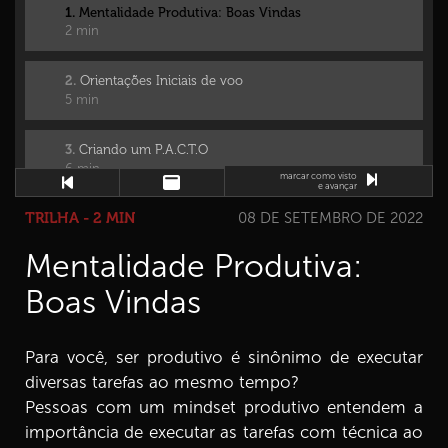
1.
Mentalidade Produtiva: Boas Vindas
2 min
2.
Orientações Iniciais de voo
5 min
3.
Criando um P.A.C.T.O
6 min
marcar como visto
e avançar
TRILHA - 2 MIN
08 DE SETEMBRO DE 2022
4.
Nossos valores servem de bússola
7 min
Mentalidade Produtiva:
5.
Os níveis da mudança
Boas Vindas
5 min
Para você, ser produtivo é sinônimo de executar
6.
Conhecendo a meta E3
4 min
diversas tarefas ao mesmo tempo?
Pessoas com um mindset produtivo entendem a
7.
Elementos da meta E3 1ª parte
importância de executar as tarefas com técnica ao
6 min