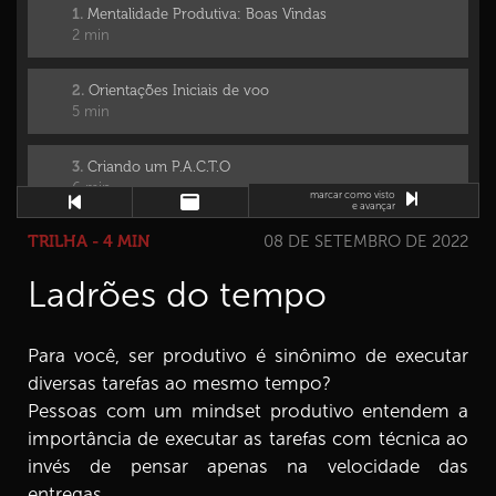
1.
Mentalidade Produtiva: Boas Vindas
2 min
2.
Orientações Iniciais de voo
5 min
3.
Criando um P.A.C.T.O
6 min
marcar como visto
e avançar
TRILHA - 4 MIN
08 DE SETEMBRO DE 2022
4.
Nossos valores servem de bússola
7 min
Ladrões do tempo
5.
Os níveis da mudança
5 min
Para você, ser produtivo é sinônimo de executar
diversas tarefas ao mesmo tempo?
6.
Conhecendo a meta E3
Pessoas com um mindset produtivo entendem a
4 min
importância de executar as tarefas com técnica ao
invés de pensar apenas na velocidade das
7.
Elementos da meta E3 1ª parte
entregas.
6 min