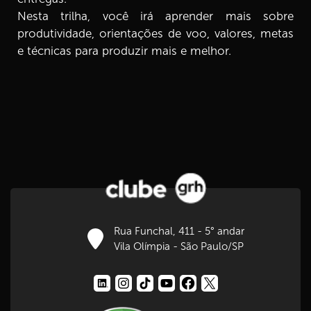
Nesta trilha, você irá aprender mais sobre
produtividade, orientações de voo, valores, metas
8.
Elementos da meta E3 2ª parte
7 min
e técnicas para produzir mais e melhor.
9.
Vida produtiva ou improdutiva
7 min
10.
Nossos sabotadores
8 min
11.
Ladrões do tempo
4 min
12.
Você se orienta pela DOR ou pelo PRAZER
Rua Funchal, 411 - 5° andar
3 min
Vila Olímpia - São Paulo/SP
13.
Os 3 ‘P’ da produtividade
4 min