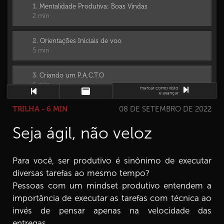
1.
Mentalidade Produtiva: Boas Vindas
2 min
2.
Orientações Iniciais de voo
5 min
3.
Criando um P.A.C.T.O
6 min
marcar como visto
e avançar
TRILHA - 6 MIN
08 DE SETEMBRO DE 2022
4.
Nossos valores servem de bússola
7 min
Seja ágil, não veloz
5.
Os níveis da mudança
5 min
Para você, ser produtivo é sinônimo de executar
diversas tarefas ao mesmo tempo?
6.
Conhecendo a meta E3
Pessoas com um mindset produtivo entendem a
4 min
importância de executar as tarefas com técnica ao
invés de pensar apenas na velocidade das
7.
Elementos da meta E3 1ª parte
entregas.
6 min