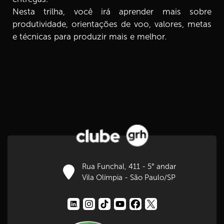
Nesta trilha, você irá aprender mais sobre
produtividade, orientações de voo, valores, metas
8.
Elementos da meta E3 2ª parte
7 min
e técnicas para produzir mais e melhor.
9.
Vida produtiva ou improdutiva
7 min
10.
Nossos sabotadores
8 min
11.
Ladrões do tempo
4 min
12.
Você se orienta pela DOR ou pelo PRAZER
Rua Funchal, 411 - 5° andar
3 min
Vila Olímpia - São Paulo/SP
13.
Os 3 ‘P’ da produtividade
4 min