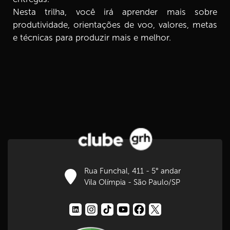
Nesta trilha, você irá aprender mais sobre
produtividade, orientações de voo, valores, metas
8.
Elementos da meta E3 2ª parte
7 min
e técnicas para produzir mais e melhor.
9.
Vida produtiva ou improdutiva
7 min
10.
Nossos sabotadores
8 min
11.
Ladrões do tempo
4 min
12.
Você se orienta pela DOR ou pelo PRAZER
Rua Funchal, 411 - 5° andar
3 min
Vila Olímpia - São Paulo/SP
13.
Os 3 ‘P’ da produtividade
4 min