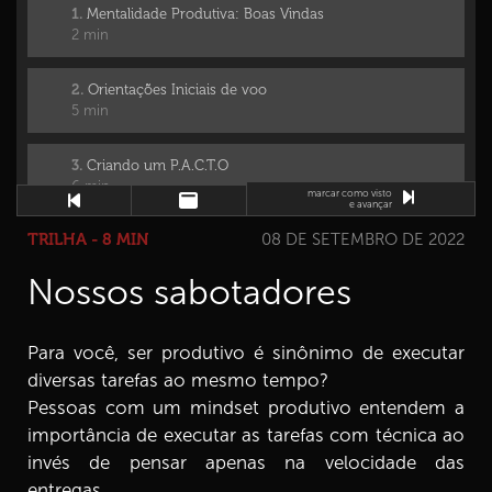
1.
Mentalidade Produtiva: Boas Vindas
2 min
2.
Orientações Iniciais de voo
5 min
3.
Criando um P.A.C.T.O
6 min
marcar como visto
e avançar
TRILHA - 8 MIN
08 DE SETEMBRO DE 2022
4.
Nossos valores servem de bússola
7 min
Nossos sabotadores
5.
Os níveis da mudança
5 min
Para você, ser produtivo é sinônimo de executar
diversas tarefas ao mesmo tempo?
6.
Conhecendo a meta E3
Pessoas com um mindset produtivo entendem a
4 min
importância de executar as tarefas com técnica ao
invés de pensar apenas na velocidade das
7.
Elementos da meta E3 1ª parte
entregas.
6 min