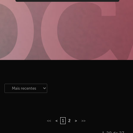
<<
<
1
2
>
>>