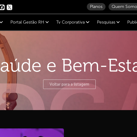
Planos
Quem Somo
Portal Gestão RH
Tv Corporativa
Pesquisas
Publ
aúde e Bem-Est
Voltar para a listagem