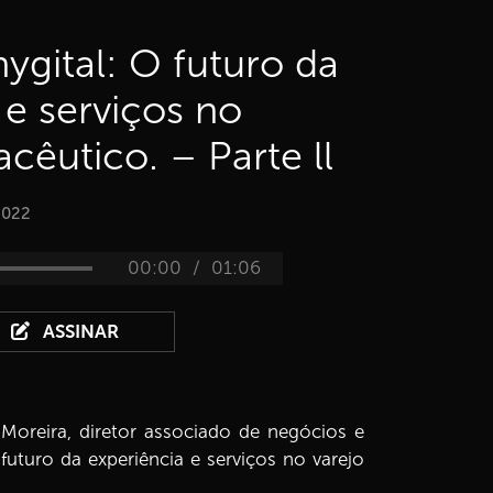
ygital: O futuro da
 e serviços no
cêutico. – Parte ll
2022
/
00:00
01:06
ASSINAR
oreira, diretor associado de negócios e
turo da experiência e serviços no varejo