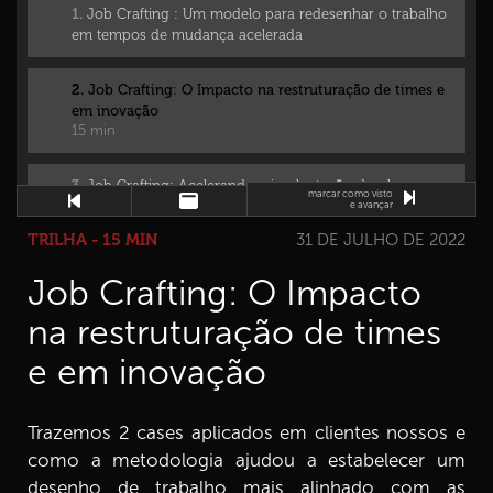
1.
Job Crafting : Um modelo para redesenhar o trabalho
em tempos de mudança acelerada
2.
Job Crafting: O Impacto na restruturação de times e
em inovação
15 min
3.
Job Crafting: Acelerando a implantação do plano
marcar como visto
estratégico.
e avançar
13 min
TRILHA - 15 MIN
31 DE JULHO DE 2022
Job Crafting: O Impacto
na restruturação de times
e em inovação
Trazemos 2 cases aplicados em clientes nossos e
como a metodologia ajudou a estabelecer um
desenho de trabalho mais alinhado com as