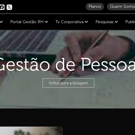
Planos
Quem Somo
Portal Gestão RH
Tv Corporativa
Pesquisas
Publ
Gestão de Pesso
Voltar para a listagem