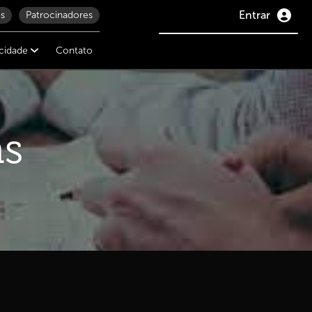
Entrar
s
Patrocinadores
icidade
Contato
as