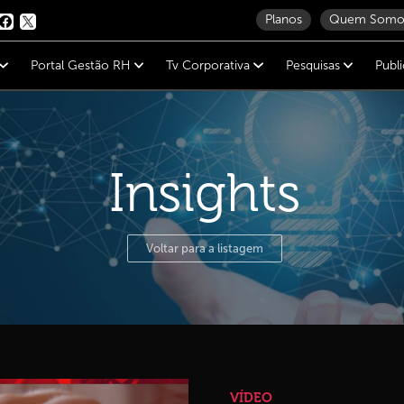
Planos
Quem Somo
Portal Gestão RH
Tv Corporativa
Pesquisas
Publ
Insights
Voltar para a listagem
VÍDEO