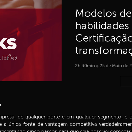
Modelos de
habilidades
Certificaçã
transformaç
2h 30min
25 de Maio de 
ão
resa, de qualquer porte e em qualquer segmento, é criar
 a única fonte de vantagem competitiva verdadeiramente
resentando cinco passos para que seja possível começar a