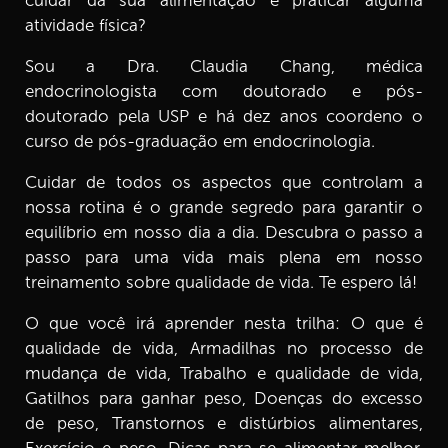
cuidar da sua alimentação e praticar alguma
7.
Episódio 07: Cuidado, Esses são os Gatilhos Para
atividade física?
Ganhar Peso!
7 min
Sou a Dra. Claudia Chang, médica
endocrinologista com doutorado e pós-
8.
Episódio 08: Doenças do Excesso de Peso
doutorado pela USP e há dez anos coordeno o
4 min
curso de pós-graduação em endocrinologia.
9.
Episódio 09: Como você se alimenta?
Cuidar de todos os aspectos que controlam a
7 min
nossa rotina é o grande segredo para garantir o
equilíbrio em nosso dia a dia. Descubra o passo a
10.
Episódio 10: Transtornos e Distúrbios alimentares
passo para uma vida mais plena em nosso
5 min
treinamento sobre qualidade de vida. Te espero lá!
11.
Episódio 11: Exercício e Peso
O que você irá aprender nesta trilha: O que é
6 min
qualidade de vida, Armadilhas no processo de
mudança de vida, Trabalho e qualidade de vida,
12.
Episódio 12: Dicas Para se Alimentar Melhor
Gatilhos para ganhar peso, Doenças do excesso
8 min
de peso, Transtornos e distúrbios alimentares,