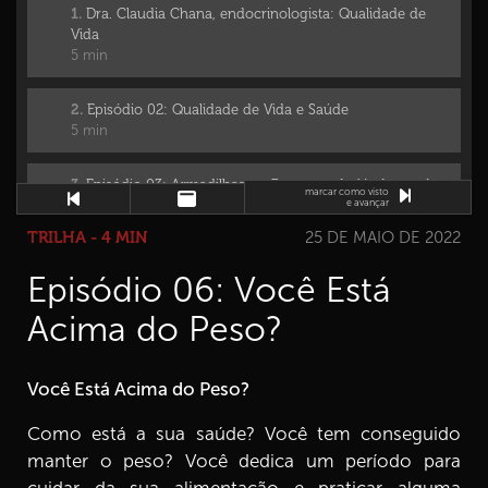
1.
Dra. Claudia Chana, endocrinologista: Qualidade de
Vida
5 min
2.
Episódio 02: Qualidade de Vida e Saúde
5 min
3.
Episódio 03: Armadilhas no Processo de Mudança de
marcar como visto
e avançar
Vida
9 min
TRILHA - 4 MIN
25 DE MAIO DE 2022
Episódio 06: Você Está
4.
Episódio 04: Trabalho e Qualidade de Vida
7 min
Acima do Peso?
5.
Episódio 05: Você Cuida da Sua Saúde?
4 min
Você Está Acima do Peso?
6.
Episódio 06: Você Está Acima do Peso?
Como está a sua saúde? Você tem conseguido
4 min
manter o peso? Você dedica um período para