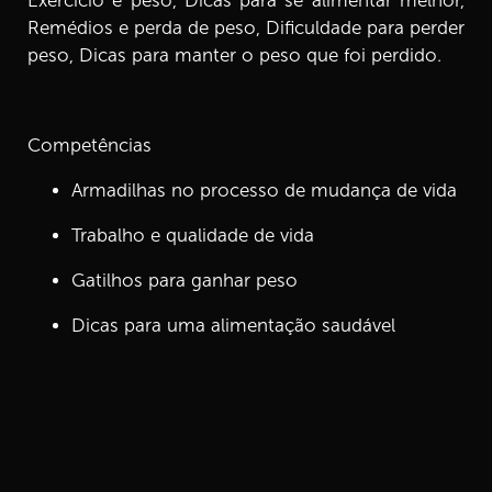
Exercício e peso, Dicas para se alimentar melhor,
13.
Episódio 13: Remédios e Perda de Peso
5 min
Remédios e perda de peso, Dificuldade para perder
peso, Dicas para manter o peso que foi perdido.
14.
Episódio 14: Dificuldade Para Perder Peso?
7 min
Competências
15.
Episódio 15: Por Que o Universo Conspira Contra a
Perda de Peso?
Armadilhas no processo de mudança de vida
5 min
Trabalho e qualidade de vida
16.
Episódio 16: Dicas Para Manter o Peso Que Foi
Perdido
Gatilhos para ganhar peso
3 min
Dicas para uma alimentação saudável