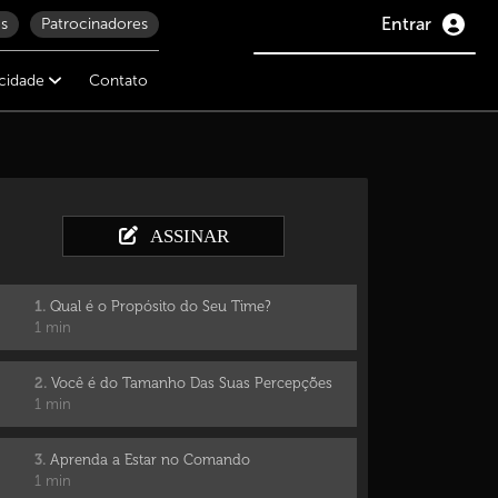
Entrar
s
Patrocinadores
icidade
Contato
ASSINAR
1.
Qual é o Propósito do Seu Time?
1 min
2.
Você é do Tamanho Das Suas Percepções
1 min
3.
Aprenda a Estar no Comando
1 min