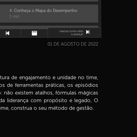
4.
Conheça o Mapa do Desempenho
1 min
5.
marcar como visto
Entenda a Importância do Ciclo do
e avançar
Pertencimento
1 min
01 DE AGOSTO DE 2022
6.
Feedback: Um Grande Aliado na Liderança
1 min
ultura de engajamento e unidade no time,
7.
Conheça Uma Técnica Infalível de
os de ferramentas práticas, os episódios
Feedback
1 min
: não existem atalhos, fórmulas mágicas
 da liderança com propósito e legado, O
8.
Como Criar um Time Evolutivo?
time, construa o seu método de gestão.
1 min
9.
O Que é Engajamento?
1 min