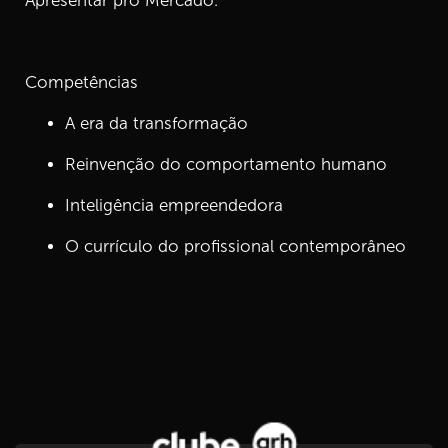
Apresentar pro Mercado.
13.
Episódio 13: O Que é um Currículo Profissional
Contemporâneo II?
8 min
Competências
A era da transformação
14.
Episódio 14: Conheça o Líder Escritor
8 min
Reinvenção do comportamento humano
15.
Episódio 15: Fechando o Ciclo
Inteligência empreendedora
8 min
O currículo do profissional contemporâneo