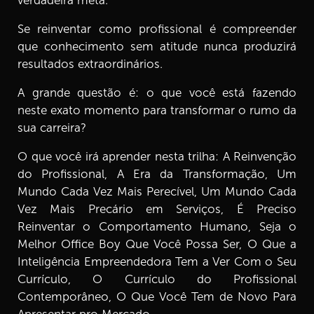
verdadeira meta.
Dias
1 min
Se reinventar como profissional é compreender
que conhecimento sem atitude nunca produzirá
8.
Episódio 08: Conheça o Famoso Professor
resultados extraordinários.
7 min
A grande questão é: o que você está fazendo
9.
Episódio 09: Precisamos Reinventar o Comportamento
neste exato momento para transformar o rumo da
Humano
sua carreira?
8 min
O que você irá aprender nesta trilha: A Reinvenção
10.
Episódio 10: Inteligência Empreendedora e Seu
do Profissional, A Era da Transformação, Um
Currículo
Mundo Cada Vez Mais Perecível, Um Mundo Cada
7 min
Vez Mais Precário em Serviços, É Preciso
Reinventar o Comportamento Humano, Seja o
11.
Episódio 11: Conheça a Importância do Servir
Melhor Office Boy Que Você Possa Ser, O Que a
7 min
Inteligência Empreendedora Tem a Ver Com o Seu
Currículo, O Currículo do Profissional
12.
Episódio 12: O Que é um Currículo Profissional
Contemporâneo?
Contemporâneo, O Que Você Tem de Novo Para
7 min