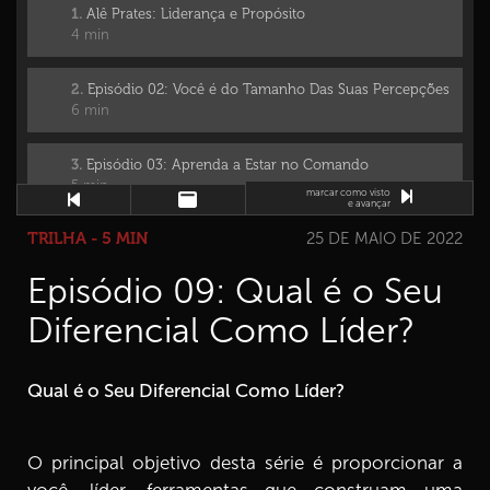
1.
Alê Prates: Liderança e Propósito
4 min
2.
Episódio 02: Você é do Tamanho Das Suas Percepções
6 min
3.
Episódio 03: Aprenda a Estar no Comando
5 min
marcar como visto
e avançar
TRILHA - 5 MIN
25 DE MAIO DE 2022
4.
Episódio 04: Conheça o Mapa do Desempenho
5 min
Episódio 09: Qual é o Seu
5.
Episódio 05: Entenda a Importância do Ciclo do
Diferencial Como Líder?
Pertencimento
5 min
Qual é o Seu Diferencial Como Líder?
6.
Episódio 06: Feedback: Um Grande Aliado na
Liderança
5 min
O principal objetivo desta série é proporcionar a