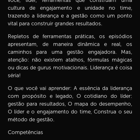
você, líder, ferramentas que construam uma
7.
Episódio 07: Conheça Uma Técnica Infalível de
cultura de engajamento e unidade no time,
Feedback
trazendo a liderança e a gestão como um ponto
5 min
vital para construir grandes resultados.
8.
Episódio 08: Como Criar um Time Evolutivo?
Repletos de ferramentas práticas, os episódios
7 min
apresentam, de maneira dinâmica e real, os
caminhos para uma gestão engajadora. Mas,
9.
Episódio 09: Qual é o Seu Diferencial Como Líder?
atenção: não existem atalhos, fórmulas mágicas
5 min
ou dicas de gurus motivacionais. Liderança é coisa
séria!
10.
Episódio 10: Qual é o Seu Legado?
5 min
O que você vai aprender: A essência da liderança
com propósito e legado, O cotidiano do líder:
gestão para resultados, O mapa do desempenho,
O líder e o engajamento do time, Construa o seu
método de gestão.
Competências