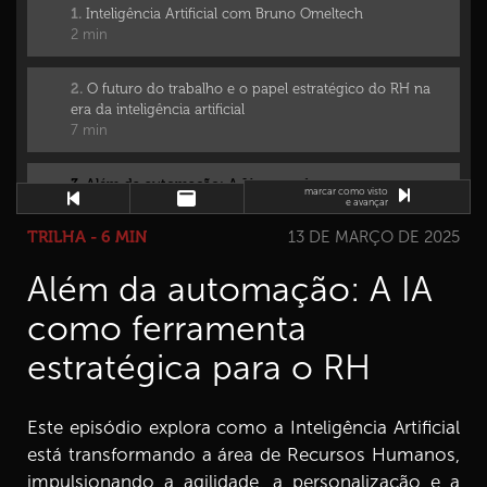
1.
Inteligência Artificial com Bruno Omeltech
2 min
2.
O futuro do trabalho e o papel estratégico do RH na
era da inteligência artificial
7 min
3.
Além da automação: A IA como ferramenta
marcar como visto
estratégica para o RH
e avançar
6 min
TRILHA - 6 MIN
13 DE MARÇO DE 2025
Além da automação: A IA
4.
O que realmente alimenta a Inteligência Artificial? Uma
conversa sobre a relação da IA e dados
como ferramenta
7 min
estratégica para o RH
5.
Do conceito à ação: Tipos de IA e técnicas de prompt
para o RH
4 min
Este episódio explora como a Inteligência Artificial
está transformando a área de Recursos Humanos,
6.
Do problema à solução: Canva estratégico e prompts
impulsionando a agilidade, a personalização e a