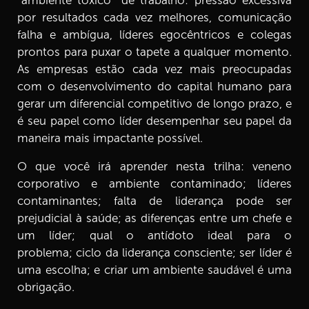
“ambiente tóxico” de trabalho: pressão excessiva
por resultados cada vez melhores, comunicação
8.
Raimundo Ribeiro - Educador Executivo
falha e ambígua, líderes egocêntricos e colegas
8 min
prontos para puxar o tapete a qualquer momento.
As empresas estão cada vez mais preocupadas
com o desenvolvimento do capital humano para
gerar um diferencial competitivo de longo prazo, e
é seu papel como líder desempenhar seu papel da
maneira mais impactante possível.
O que você irá aprender nesta trilha: veneno
corporativo e ambiente contaminado; líderes
contaminantes; falta de liderança pode ser
prejudicial à saúde; as diferenças entre um chefe e
um líder; qual o antídoto ideal para o
problema; ciclo da liderança consciente; ser líder é
uma escolha; e criar um ambiente saudável é uma
obrigação.