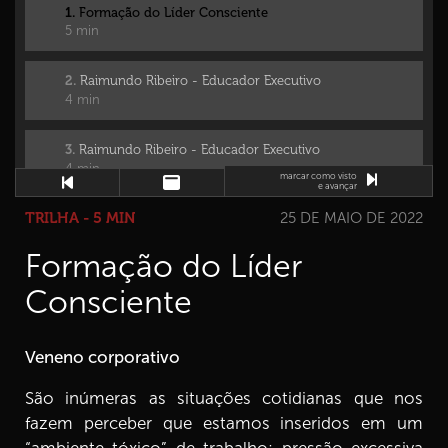
1.
Formação do Líder Consciente
5 min
2.
Raimundo Ribeiro - Educador Executivo
4 min
3.
Raimundo Ribeiro - Educador Executivo
4 min
marcar como visto
e avançar
TRILHA - 5 MIN
25 DE MAIO DE 2022
4.
Raimundo Ribeiro - Educador Executivo
4 min
Formação do Líder
5.
Raimundo Ribeiro - Educador Executivo
Consciente
2 min
Veneno corporativo
6.
Raimundo Ribeiro - Educador Executivo
5 min
São inúmeras as situações cotidianas que nos
fazem perceber que estamos inseridos em um
7.
Raimundo Ribeiro - Educador Executivo
7 min