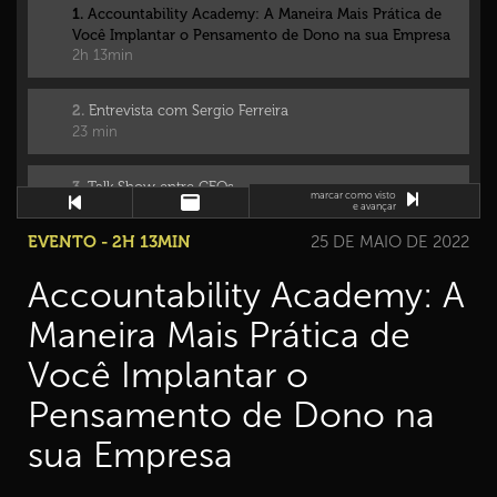
1.
Accountability Academy: A Maneira Mais Prática de
Você Implantar o Pensamento de Dono na sua Empresa
2h 13min
2.
Entrevista com Sergio Ferreira
23 min
3.
Talk Show entre CEOs
marcar como visto
44 min
e avançar
EVENTO - 2H 13MIN
25 DE MAIO DE 2022
Accountability Academy: A
Maneira Mais Prática de
Você Implantar o
Pensamento de Dono na
sua Empresa